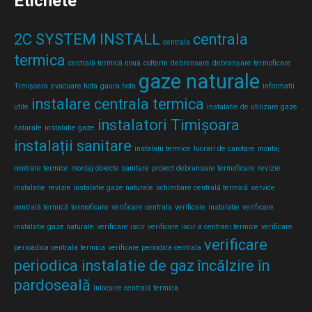
Etichete
2C SYSTEM INSTALL
centrala
centrala
termica
centrală termică nouă
colterm
debransare
debranșare termoficare
gaze naturale
Timișoara
evacuare hota
gaura hota
informatii
instalare centrala termica
utile
instalatie de utilizare gaze
instalatori Timișoara
naturale
instalatie gaze
instalații sanitare
instalații termice
lucrari de carotare
montaj
centrale termice
montaj obiecte sanitare
proiect debransare termoficare
revizie
instalatie
revizie instalatie gaze naturale
schimbare centrală termică
service
centrală termică
termoficare
verificare centrala
verificare instalatie
verificare
instalatie gaze naturale
verificare iscir
verificare iscir a centraei termice
verificare
verificare
perioadica centrala termica
verificare periodica centrala
periodica instalatie de gaz
încălzire în
pardoseală
înlocuire centrală termica