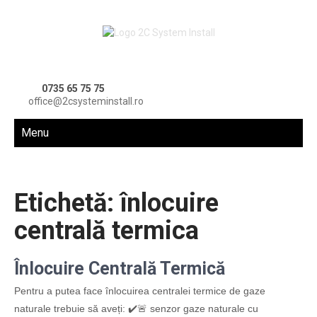
0735 65 75 75
office@2csysteminstall.ro
Menu
Etichetă:
înlocuire
centrală termica
Înlocuire Centrală Termică
Pentru a putea face înlocuirea centralei termice de gaze
naturale trebuie să aveți: ✔️🚨 senzor gaze naturale cu