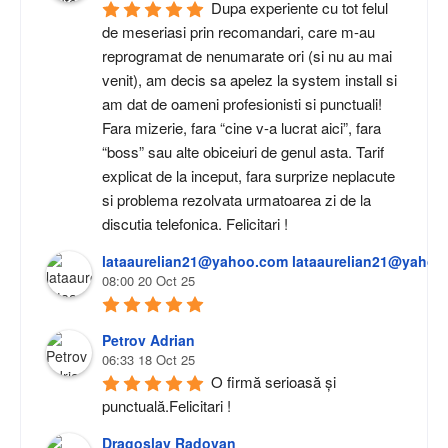
Dupa experiente cu tot felul 
de meseriasi prin recomandari, care m-au 
reprogramat de nenumarate ori (si nu au mai 
venit), am decis sa apelez la system install si 
am dat de oameni profesionisti si punctuali! 
Fara mizerie, fara “cine v-a lucrat aici”, fara 
“boss” sau alte obiceiuri de genul asta. Tarif 
explicat de la inceput, fara surprize neplacute 
si problema rezolvata urmatoarea zi de la 
discutia telefonica. Felicitari !
lataaurelian21@yahoo.com lataaurelian21@yahoo
08:00 20 Oct 25
Petrov Adrian
06:33 18 Oct 25
O firmă serioasă și 
punctuală.Felicitari !
Dragoslav Radovan