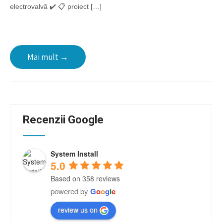
electrovalvă ✔️ 📋 proiect […]
Mai mult →
Recenzii Google
System Install
5.0
Based on 358 reviews
powered by
G
o
o
g
l
e
review us on