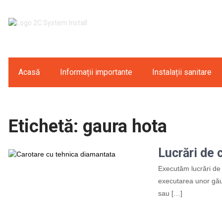
Acasă
Informații importante
Instalații sanitare
Etichetă:
gaura hota
Lucrări de 
Executăm lucrări de
executarea unor gău
sau […]