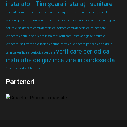
instalatori Timișoara
instalații sanitare
instalații termice
lucrari de carotare
montaj centrale termice
montaj obiecte
sanitare
proiect debransare termoficare
revizie instalatie
revizie instalatie gaze
naturale
schimbare centrală termică
service centrală termică
termoficare
verificare centrala
verificare instalatie
verificare instalatie gaze naturale
verificare iscir
verificare iscir a centraei termice
verificare perioadica centrala
verificare periodica
termica
verificare periodica centrala
instalatie de gaz
încălzire în pardoseală
înlocuire centrală termica
Parteneri