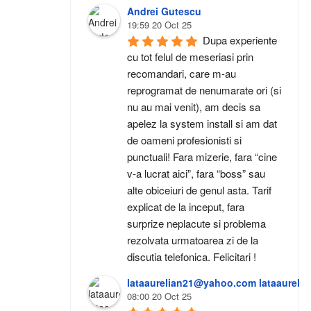
Andrei Gutescu
19:59 20 Oct 25
Dupa experiente 
cu tot felul de meseriasi prin 
recomandari, care m-au 
reprogramat de nenumarate ori (si 
nu au mai venit), am decis sa 
apelez la system install si am dat 
de oameni profesionisti si 
punctuali! Fara mizerie, fara “cine 
v-a lucrat aici”, fara “boss” sau 
alte obiceiuri de genul asta. Tarif 
explicat de la inceput, fara 
surprize neplacute si problema 
rezolvata urmatoarea zi de la 
discutia telefonica. Felicitari !
lataaurelian21@yahoo.com lataaurel
08:00 20 Oct 25