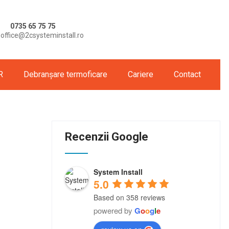
0735 65 75 75
office@2csysteminstall.ro
R
Debranșare termoficare
Cariere
Contact
Recenzii Google
System Install
5.0
Based on 358 reviews
powered by
G
o
o
g
l
e