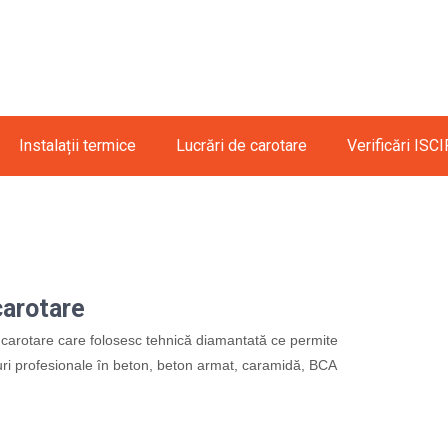
Instalații termice
Lucrări de carotare
Verificări ISCI
carotare
 carotare care folosesc tehnică diamantată ce permite
ri profesionale în beton, beton armat, caramidă, BCA