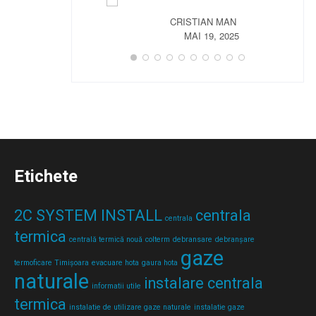
CRISTIAN MAN
MAI 19, 2025
Etichete
2C SYSTEM INSTALL
centrala
centrala
termica
centrală termică nouă
colterm
debransare
debranșare
gaze
termoficare Timișoara
evacuare hota
gaura hota
naturale
instalare centrala
informatii utile
termica
instalatie de utilizare gaze naturale
instalatie gaze