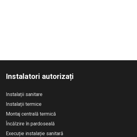
Instalatori autorizați
Instalații sanitare
Instalații termice
Montaj centrală termică
Încălzire în pardoseală
Execuție instalație sanitară