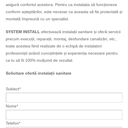
asigură confortul acestora. Pentru ca instalația să funcționeze
conform așteptărilor, este necesar ca aceasta să fie proiectată și
montată împreună cu un specialist.
SYSTEM INSTALL
efectuează instalații sanitare și oferă servicii
precum execuții, reparații, montaj, desfundare canalizări, etc.,
toate acestea fiind realizate de o echipă de instalatori
profesioniști având cunoștințele și experiența necesare pentru
ca tu să fii 100% mulțumit de rezultat.
Solicitare ofertă instalații sanitare
Subiect*
Nume*
Telefon*