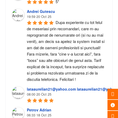
5*
Andrei Gutescu
19:59 20 Oct 25
Dupa experiente cu tot felul 
de meseriasi prin recomandari, care m-au 
reprogramat de nenumarate ori (si nu au mai 
venit), am decis sa apelez la system install si 
am dat de oameni profesionisti si punctuali! 
Fara mizerie, fara “cine v-a lucrat aici”, fara 
“boss” sau alte obiceiuri de genul asta. Tarif 
explicat de la inceput, fara surprize neplacute 
si problema rezolvata urmatoarea zi de la 
discutia telefonica. Felicitari !
lataaurelian21@yahoo.com lataaurelian21@yahoo
08:00 20 Oct 25
Petrov Adrian
06:33 18 Oct 25