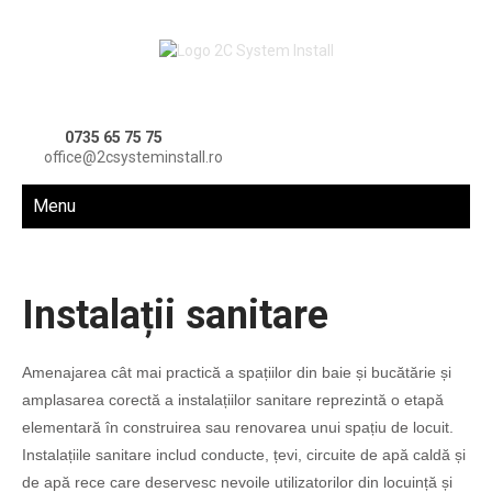
0735 65 75 75
office@2csysteminstall.ro
Menu
Instalații sanitare
Amenajarea cât mai practică a spațiilor din baie și bucătărie și
amplasarea corectă a instalațiilor sanitare reprezintă o etapă
elementară în construirea sau renovarea unui spațiu de locuit.
Instalațiile sanitare includ conducte, țevi, circuite de apă caldă și
de apă rece care deservesc nevoile utilizatorilor din locuință și