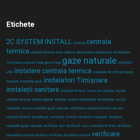
Etichete
2C SYSTEM INSTALL
centrala
centrala
termica
centrală termică nouă
colterm
debransare
debranșare termoficare
gaze naturale
Timișoara
evacuare hota
gaura hota
informatii
instalare centrala termica
utile
instalatie de utilizare gaze
instalatori Timișoara
naturale
instalatie gaze
instalații sanitare
instalații termice
lucrari de carotare
montaj
centrale termice
montaj obiecte sanitare
proiect debransare termoficare
revizie
instalatie
revizie instalatie gaze naturale
schimbare centrală termică
service
centrală termică
termoficare
verificare centrala
verificare instalatie
verificare
instalatie gaze naturale
verificare iscir
verificare iscir a centraei termice
verificare
verificare
perioadica centrala termica
verificare periodica centrala