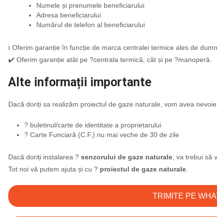
Numele și prenumele beneficiarului
Adresa beneficiarului
Numărul de telefon al beneficiarului
ℹ️ Oferim garanție în funcție de marca centralei termice ales de dumne
✔️ Oferim garanție atât pe ?centrala termică, cât și pe ?️manoperă.
Alte informații importante
Dacă doriți sa realizăm proiectul de gaze naturale, vom avea nevo
? buletinul/carte de identitate a proprietarului
? Carte Funciară (C.F.) nu mai veche de 30 de zile
Dacă doriți instalarea ?
senzorului de gaze naturale
, va trebui să
Tot noi vă putem ajuta și cu ?
proiectul de gaze naturale
.
TRIMITE PE WH