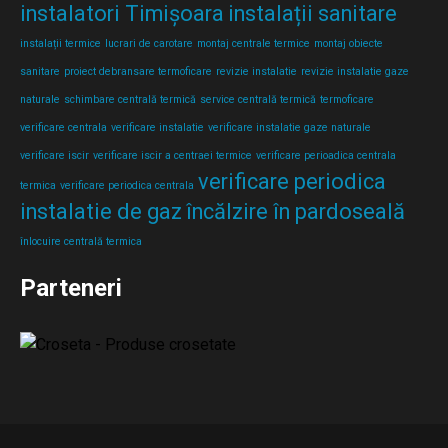
instalatori Timișoara
instalații sanitare
instalații termice
lucrari de carotare
montaj centrale termice
montaj obiecte
sanitare
proiect debransare termoficare
revizie instalatie
revizie instalatie gaze
naturale
schimbare centrală termică
service centrală termică
termoficare
verificare centrala
verificare instalatie
verificare instalatie gaze naturale
verificare iscir
verificare iscir a centraei termice
verificare perioadica centrala
verificare periodica
termica
verificare periodica centrala
instalatie de gaz
încălzire în pardoseală
înlocuire centrală termica
Parteneri