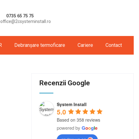
0735 65 75 75
office@2csysteminstall.ro
R
Debranșare termoficare
Cariere
Contact
Recenzii Google
System Install
5.0
Based on 358 reviews
powered by
G
o
o
g
l
e