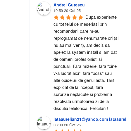
Andrei Gutescu
19:59 20 Oct 25
Dupa experiente 
cu tot felul de meseriasi prin 
recomandari, care m-au 
reprogramat de nenumarate ori (si 
nu au mai venit), am decis sa 
apelez la system install si am dat 
de oameni profesionisti si 
punctuali! Fara mizerie, fara “cine 
v-a lucrat aici”, fara “boss” sau 
alte obiceiuri de genul asta. Tarif 
explicat de la inceput, fara 
surprize neplacute si problema 
rezolvata urmatoarea zi de la 
discutia telefonica. Felicitari !
lataaurelian21@yahoo.com lataaurel
08:00 20 Oct 25