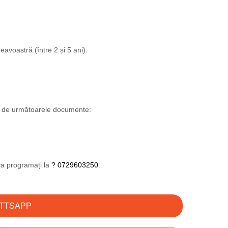
avoastră (între 2 și 5 ani).
ie de următoarele documente:
 va programați la
? 0729603250
.
ATTSAPP