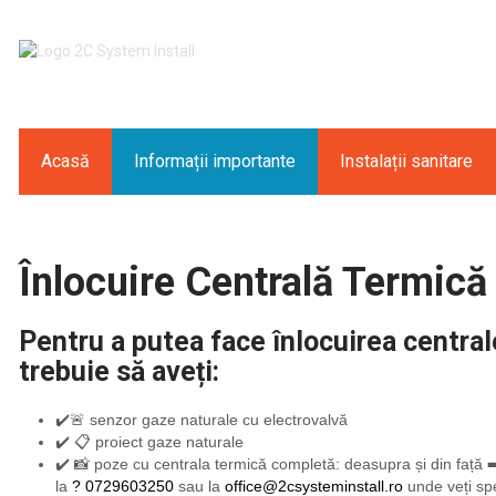
Acasă
Informații importante
Instalații sanitare
Înlocuire Centrală Termică
Pentru a putea face înlocuirea central
trebuie să aveți:
✔️🚨 senzor gaze naturale cu electrovalvă
✔️ 📋 proiect gaze naturale
✔️ 📸 poze cu centrala termică completă: deasupra și din față 
la
? 0729603250
sau la
office@2csysteminstall.ro
unde veți spe