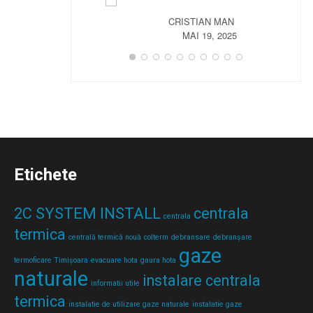
CRISTIAN MAN
MAI 19, 2025
Etichete
2C SYSTEM INSTALL
centrala
centrala
termica
centrală termică nouă
colterm
debransare
debranșare
gaze
termoficare Timișoara
evacuare hota
gaura hota
naturale
instalare centrala
informatii utile
termica
instalatie de utilizare gaze naturale
instalatie gaze