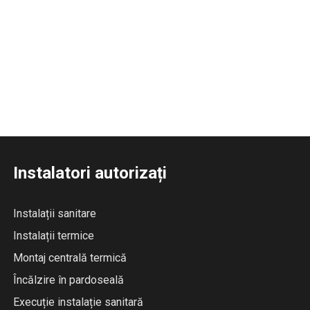
Instalatori autorizați
Instalații sanitare
Instalații termice
Montaj centrală termică
Încălzire în pardoseală
Execuție instalație sanitară