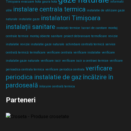
Timișoara
evacuare hota
gaura hota
informatii
instalare centrala termica
utile
instalatie de utilizare gaze
instalatori Timișoara
naturale
instalatie gaze
instalații sanitare
instalații termice
lucrari de carotare
montaj
centrale termice
montaj obiecte sanitare
proiect debransare termoficare
revizie
instalatie
revizie instalatie gaze naturale
schimbare centrală termică
service
centrală termică
termoficare
verificare centrala
verificare instalatie
verificare
instalatie gaze naturale
verificare iscir
verificare iscir a centraei termice
verificare
verificare
perioadica centrala termica
verificare periodica centrala
periodica instalatie de gaz
încălzire în
pardoseală
înlocuire centrală termica
Parteneri