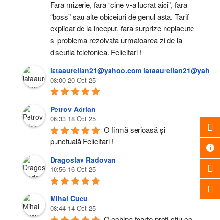
Fara mizerie, fara “cine v-a lucrat aici”, fara 
“boss” sau alte obiceiuri de genul asta. Tarif 
explicat de la inceput, fara surprize neplacute 
si problema rezolvata urmatoarea zi de la 
discutia telefonica. Felicitari !
lataaurelian21@yahoo.com lataaurelian21@yahoo
08:00 20 Oct 25
Petrov Adrian
06:33 18 Oct 25
O firmă serioasă și 
punctuală.Felicitari !
Dragoslav Radovan
10:56 16 Oct 25
Mihai Cucu
08:44 14 Oct 25
O echipa foarte profi stiu ce 