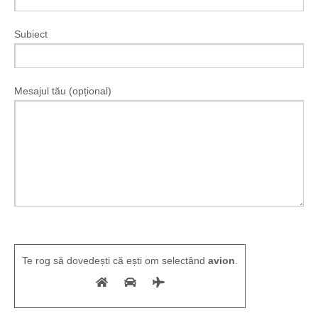
Subiect
Mesajul tău (opțional)
Te rog să dovedești că ești om selectând
avion
.