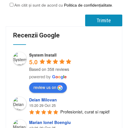
Am citit și sunt de acord cu
Politica de confidențialitate
.
Recenzii Google
System Install
5.0
Based on 358 reviews
powered by
G
o
o
g
l
e
review us on
Deian Milovan
15:20 29 Oct 25
Profesionist, curat si rapid!
Marian Ionel Boengiu
12:36 29 Oct 25