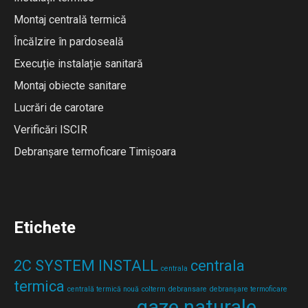
Montaj centrală termică
Încălzire în pardoseală
Execuție instalație sanitară
Montaj obiecte sanitare
Lucrări de carotare
Verificări ISCIR
Debranșare termoficare Timișoara
Etichete
2C SYSTEM INSTALL
centrala
centrala
termica
centrală termică nouă
colterm
debransare
debranșare termoficare
gaze naturale